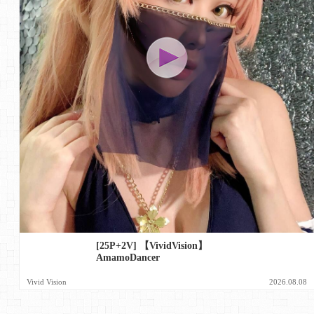
[25P+2V] 【VividVision】
AmamoDancer
Vivid Vision
2026.08.08