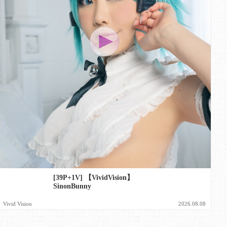
[39P+1V] 【VividVision】
SinonBunny
Vivid Vision
2026.08.08