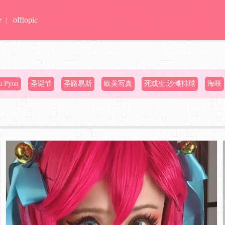
e
offtopic
|
u Pyon
圣诞节
圣路易斯
欧美写真
死或生:沙滩排球
海咲