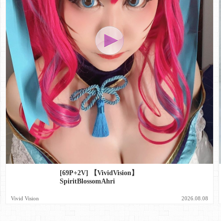
[69P+2V] 【VividVision】
SpiritBlossomAhri
Vivid Vision
2026.08.08