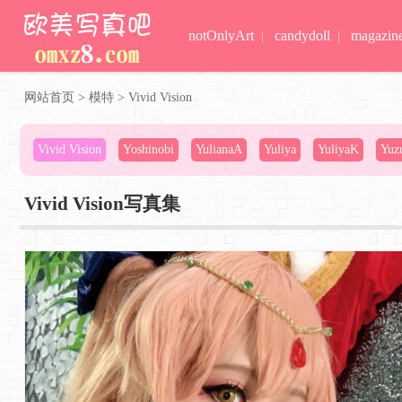
notOnlyArt
candydoll
magazin
|
|
网站首页
>
模特
>
Vivid Vision
Vivid Vision
Yoshinobi
YulianaA
Yuliya
YuliyaK
Yuz
Vivid Vision写真集